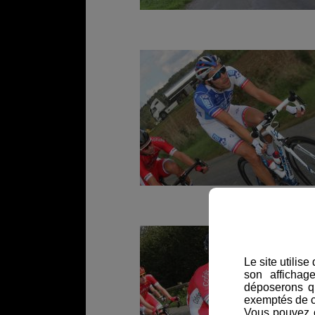
Le site utilis
son affichag
déposerons q
exemptés de 
Vous pouvez c