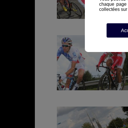
chaque page d
collectées sur 
Ac