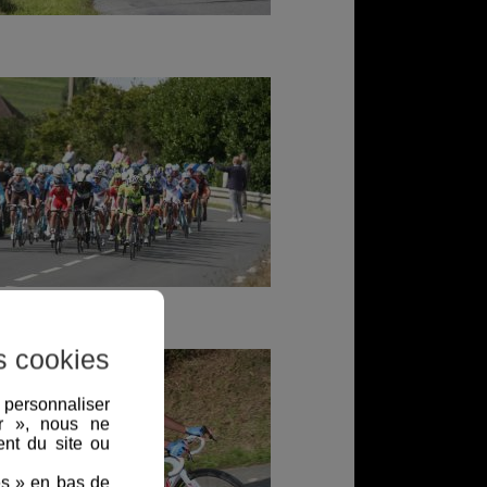
s cookies
, personnaliser
er », nous ne
nt du site ou
es » en bas de