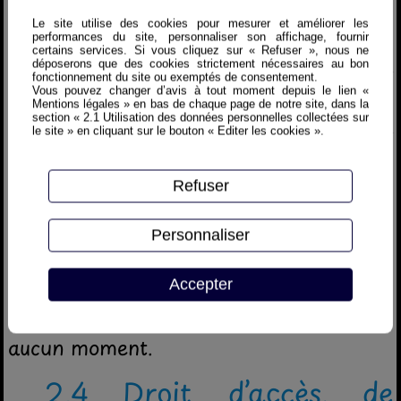
l’abonné en fait la demande et ne sont
Le site utilise des cookies pour mesurer et améliorer les
pas conservées. Concernant la
performances du site, personnaliser son affichage, fournir
certains services. Si vous cliquez sur « Refuser », nous ne
déposerons que des cookies strictement nécessaires au bon
conservation des données collectées par
fonctionnement du site ou exemptés de consentement.
Vous pouvez changer d’avis à tout moment depuis le lien «
notre outil de mesure d’audience Google
Mentions légales » en bas de chaque page de notre site, dans la
section « 2.1 Utilisation des données personnelles collectées sur
Analytics, nous vous invitons à consulter
le site » en cliquant sur le bouton « Editer les cookies ».
la charte de confidentialité de la société
Refuser
Google Inc. M. Sebastien Vandaële
garantit la confidentialité des
Personnaliser
informations enregistrées sur le site. Les
adresses et les données nominatives des
Accepter
utilisateurs inscrits n’y apparaissent à
aucun moment.
2.4 Droit d’accès, de