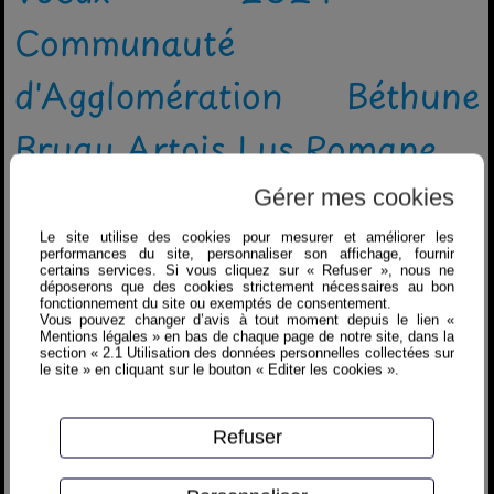
Communauté
d'Agglomération Béthune
Bruay Artois Lys Romane
Gérer mes cookies
=> A l'invitation du Président de
l'Agglo Béthune-Bruay Olivier
Le site utilise des cookies pour mesurer et améliorer les
performances du site, personnaliser son affichage, fournir
certains services. Si vous cliquez sur « Refuser », nous ne
Gacquerre
déposerons que des cookies strictement nécessaires au bon
fonctionnement du site ou exemptés de consentement.
=> Ce mercredi 31 janvier 2024, a eu
Vous pouvez changer d’avis à tout moment depuis le lien «
Mentions légales » en bas de chaque page de notre site, dans la
lieu sous les chapitaux du Cirque
section « 2.1 Utilisation des données personnelles collectées sur
le site » en cliquant sur le bouton « Editer les cookies ».
Achille Zavatta à Béthune,
=> Les voeux de la Communauté
Refuser
d'Agglomération Béthune Bruay Artois